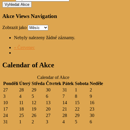
Akce Views Navigation
Zobrazit jako
Nebyly nalezeny žádné záznamy.
«
Červenec
Calendar of Akce
Calendar of Akce
Pondělí
Úterý
Středa
Čtvrtek
Pátek
Sobota
Neděle
27
28
29
30
31
1
2
3
4
5
6
7
8
9
10
11
12
13
14
15
16
17
18
19
20
21
22
23
24
25
26
27
28
29
30
31
1
2
3
4
5
6