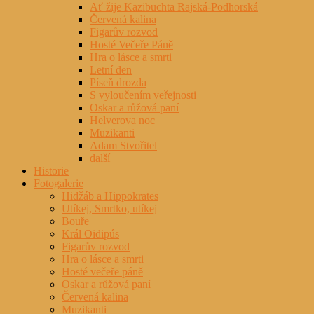
Ať žije Kazibuchta Rajská-Podhorská
Červená kalina
Figarův rozvod
Hosté Večeře Páně
Hra o lásce a smrti
Letní den
Píseň drozda
S vyloučením veřejnosti
Oskar a růžová paní
Helverova noc
Muzikanti
Adam Stvořitel
další
Historie
Fotogalerie
Hidžáb a Hippokrates
Utíkej, Smrtko, utíkej
Bouře
Král Oidipús
Figarův rozvod
Hra o lásce a smrti
Hosté večeře páně
Oskar a růžová paní
Červená kalina
Muzikanti