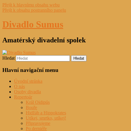
Přejít k hlavnímu obsahu webu
Přejít k obsahu postranního panelu
Divadlo Sumus
Amatérský divadelní spolek
Hledat
Hlavní navigační menu
Úvodní stránka
O nás
Osoby divadla
Repertoár
Král Oidipús
Bouře
Hidžáb a Hippokrates
Utíkej, smrtko, utíkej!
Připravujeme
Po derniéře