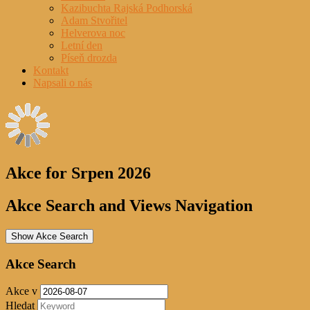
Kazibuchta Rajská Podhorská
Adam Stvořitel
Helverova noc
Letní den
Píseň drozda
Kontakt
Napsali o nás
Akce for Srpen 2026
Akce Search and Views Navigation
Show Akce Search
Akce Search
Akce v
Hledat