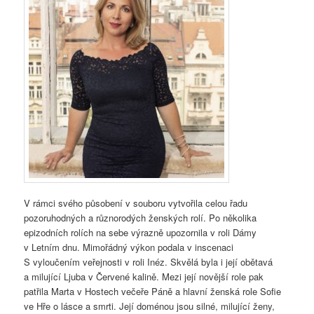
V rámci svého působení v souboru vytvořila celou řadu
pozoruhodných a různorodých ženských rolí. Po několika
epizodních rolích na sebe výrazně upozornila v roli Dámy
v Letním dnu. Mimořádný výkon podala v inscenaci
S vyloučením veřejnosti v roli Inéz. Skvělá byla i její obětavá
a milující Ljuba v Červené kalině. Mezi její novější role pak
patřila Marta v Hostech večeře Páně a hlavní ženská role Sofie
ve Hře o lásce a smrti. Její doménou jsou silné, milující ženy,