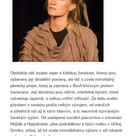
Obohatila náš soubor nejen o křehkou ženskost, kterou jsou
vybaveny její divadelní postavy, ale též o zcela mimořádný
pěvecký projev, který je zejména v Bouři klíčovým prvkem
inscenace. Její doménou jsou něžné, zranitelné bytosti, které
vykresluje úsporně, s velkou vnitřní citlivostí. Za dobu svého
působení v souboru prošla velkým vývojem, od menších
a středních rolí až k rolím hlavním, a to nesmírně rozmanitým
ženským typům. Od zaslepené sociální pracovnice v inscenaci
Hidžáb a Hippokrates, přes podváděnou a trpící matku v Utíkej,
Smrtko, utíkej, až ke zcela mimořádnému výkonu v roli Iokasté