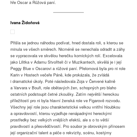
hře Oscar a Růžová paní.
Ivana Židoňová
Přišla se jednou náhodou podívat, hned dostala roli, s kterou se
minula ve všech směrech. Nicméně se nenechala odradit a záhy
se vypracovala ve skvělou herečku komických rolí. Excelovala
jako Lilitka v Adamu Stvořiteli či v Muzikantech, skvělá je i její
Peggy Blue v Oscarovi a růžové paní. Přelomová byla pro ni role
Karin v Hostech večeře Páně, kde prokázala, že zvládá
i dramatické úkoly. Poté následovala Zoja v Červené kalině
a Varvara v Bouři, role obětavých žen, schopných pro blaho
ostatních podstoupit četné zkoušky. Zatím největší hereckou
příležitostí pro ni byla hlavní ženská role ve Figarově rozvodu.
Všechny její role jsou charakteristické velkou vnitřní hloubkou
a opravdovostí, kterou vyjadřuje nenápadnými hereckými
prostředky bez velkých vnějších efektů, ale s o to větší
pravdivostí a přesvědčivostí. Pro soubor je obrovským přínosem
její organizační talent a péče o rekvizity, scénu, kostýmy