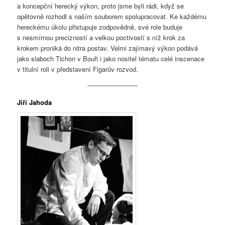
a koncepční herecký výkon, proto jsme byli rádi, když se
opětovně rozhodl s naším souborem spolupracovat. Ke každému
hereckému úkolu přistupuje zodpovědně, své role buduje
s nesmírnou precizností a velkou poctivostí s níž krok za
krokem proniká do nitra postav. Velmi zajímavý výkon podává
jako slaboch Tichon v Bouři i jako nositel tématu celé inscenace
v titulní roli v představení Figarův rozvod.
Jiří Jahoda