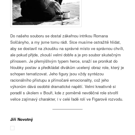
Do našeho souboru se dostal zákeřnou intrikou Romana
Solčányho, a my jsme tomu rádi. Sice musíme ostražitě hlídat,
aby se dostavil na zkoušku na správné místo ve správnou chvíli,
ale pokud přijde, zkouší velmi dobře a je pro soubor skutečným
přínosem. Je přemýšlivým typem herce, snaží se pronikat do
hloubky postav a předkládat divákům ucelený obraz role, který je
schopen tematizovat. Jeho figury jsou vždy syntézou
racionálního přístupu a přímočaré emocionality, což jeho
výkonům dává osobité dramatické napětí. Velmi kreativně si
poradil s úkolem v Bouři, kde z poměrně nevděčné role stvořil
velice zajímavý charakter, i v celé řadě rolí ve Figarově rozvodu.
Jiří Novotný