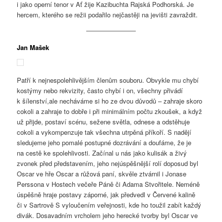
i jako operní tenor v Ať žije Kazibuchta Rajská Podhorská. Je
hercem, kterého se režii podařilo nejčastěji na jevišti zavraždit.
Jan Mašek
Patří k nejnespolehlivějším členům souboru. Obvykle mu chybí
kostýmy nebo rekvizity, často chybí i on, všechny přivádí
k šílenství,ale necháváme si ho ze dvou důvodů – zahraje skoro
cokoli a zahraje to dobře i při minimálním počtu zkoušek, a když
už přijde, postaví scénu, sežene světla, odnese a odstěhuje
cokoli a vykompenzuje tak všechna utrpěná příkoří. S nadějí
sledujeme jeho pomalé postupné dozrávání a doufáme, že je
na cestě ke spolehlivosti. Začínal u nás jako kulisák a živý
zvonek před představením, jeho nejúspěšnější rolí doposud byl
Oscar ve hře Oscar a růžová paní, skvěle ztvárnil i Jonase
Perssona v Hostech večeře Páně či Adama Stvořitele. Neméně
úspěšně hraje postavy záporné, jak předvedl v Červené kalině
či v Sartrově S vyloučením veřejnosti, kde ho toužil zabít každý
divák. Dosavadním vrcholem jeho herecké tvorby byl Oscar ve