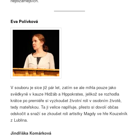
nejbizarnějších.
Eva Polívková
V souboru je sice již pár let, zatím se ale mihla pouze jako
svědkyně v kauze Hidžáb a Hippokrates, jelikož se rozhodla
krátce po premiéře si vyzkoušet životní roli v osobním životě,
tedy mateřskou. Ta ji velice naplňuje, přesto si dovolí občas
odskočit a snaží se zkoušet roli artistky Magdy ve hře Kouzelník
z Lublina.
Jindřiška Komárková