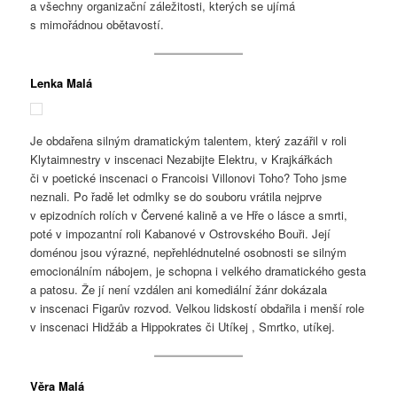
a všechny organizační záležitosti, kterých se ujímá
s mimořádnou obětavostí.
Lenka Malá
Je obdařena silným dramatickým talentem, který zazářil v roli
Klytaimnestry v inscenaci Nezabijte Elektru, v Krajkářkách
či v poetické inscenaci o Francoisi Villonovi Toho? Toho jsme
neznali. Po řadě let odmlky se do souboru vrátila nejprve
v epizodních rolích v Červené kalině a ve Hře o lásce a smrti,
poté v impozantní roli Kabanové v Ostrovského Bouři. Její
doménou jsou výrazné, nepřehlédnutelné osobnosti se silným
emocionálním nábojem, je schopna i velkého dramatického gesta
a patosu. Že jí není vzdálen ani komediální žánr dokázala
v inscenaci Figarův rozvod. Velkou lidskostí obdařila i menší role
v inscenaci Hidžáb a Hippokrates či Utíkej , Smrtko, utíkej.
Věra Malá