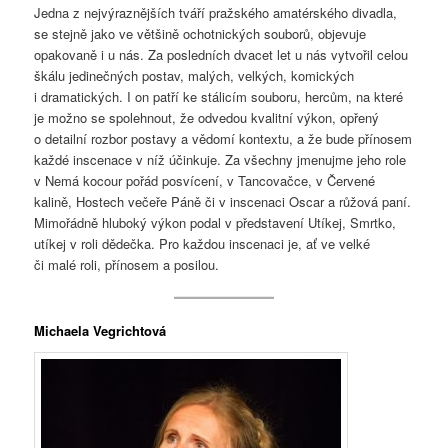
Jedna z nejvýraznějších tváří pražského amatérského divadla,
se stejně jako ve většině ochotnických souborů, objevuje
opakovaně i u nás. Za posledních dvacet let u nás vytvořil celou
škálu jedinečných postav, malých, velkých, komických
i dramatických. I on patří ke stálicím souboru, hercům, na které
je možno se spolehnout, že odvedou kvalitní výkon, opřený
o detailní rozbor postavy a vědomí kontextu, a že bude přínosem
každé inscenace v níž účinkuje. Za všechny jmenujme jeho role
v Nemá kocour pořád posvícení, v Tancovačce, v Červené
kalině, Hostech večeře Páně či v inscenaci Oscar a růžová paní.
Mimořádně hluboký výkon podal v představení Utíkej, Smrtko,
utíkej v roli dědečka. Pro každou inscenaci je, ať ve velké
či malé roli, přínosem a posilou.
Michaela Vegrichtová