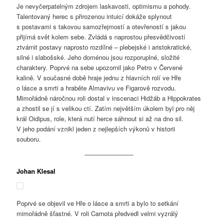
Je nevyčerpatelným zdrojem laskavosti, optimismu a pohody.
Talentovaný herec s přirozenou intuicí dokáže splynout
s postavami s takovou samozřejmostí a otevřeností s jakou
přijímá svět kolem sebe. Zvládá s naprostou přesvědčivostí
ztvárnit postavy naprosto rozdílné – plebejské i aristokratické,
silné i slabošské. Jeho doménou jsou rozporuplné, složité
charaktery. Poprvé na sebe upozornil jako Petro v Červené
kalině. V současné době hraje jednu z hlavních rolí ve Hře
o lásce a smrti a hraběte Almavivu ve Figarově rozvodu.
Mimořádně náročnou roli dostal v inscenaci Hidžáb a Hippokrates
a zhostil se jí s velikou ctí. Zatím největším úkolem byl pro něj
král Oidipus, role, která nutí herce sáhnout si až na dno sil.
V jeho podání vznikl jeden z nejlepších výkonů v historii
souboru.
Johan Klesal
Poprvé se objevil ve Hře o lásce a smrti a bylo to setkání
mimořádně šťastné. V roli Carnota předvedl velmi vyzrálý