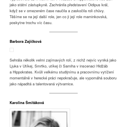
jako státní zástupkyně. Zachránila představení Oidipus král,
když se v omezeném čase naučila a zaskočila roli chůvy.
Těšíme se na její další role, jen co ji její role maminkovská,
poskytne trochu víc času.
Barbora Zajíčková
Sehrála několik velmi zajímavých rolí, z nichž nejvíc vyniká jako
Ljuka v Utíkej, Smrtko, utíkej či Samiha v inscenaci Hidžáb
a Hippokrates. Kvůli velkému studijnímu a pracovnímu vytížení
momentálně v herecké práci nepokračuje, ale vypomáhá souboru
jako nápaditá a talentovaná výtvarnice.
Karolína Šmitáková