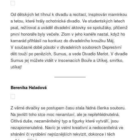
Od dětských let tíhnul k divadlu a recitaci, inspirován maminkou
a tetou, které hrály ochotnické divadlo. Ve studentských letech
psal, režíroval a uváděl divadelní aktovky se spolužáky, přičemž
první honoráře byly večeře. Zlom v jeho kariéře nastal, když ho
kamarád přihlásil na konkurz do divadelního kroužku Máj.
V současné době působí v divadelních souborech Depresivní
děti touží po penězích, Sumus, a vede Divadlo Merlot. V divadle
Sumus jej můžete vidět v inscenacích Bouře a Utíkej, smrtko,
utíkej!
Berenika Haladová
Z věrné divačky se postupem času stala řádná členka souboru.
Na jevišti toho sice moc nenamluví, ale je nepřehlédnutelná.
Citlivá duše, nezaměnitelný typ a figurky které vytváří, jsou
nezapomenutelné. Navíc je velmi kreativní a nedocenitelná ve
shánění či vyrábění nejrůznějších rekvizit, dokonce i těch