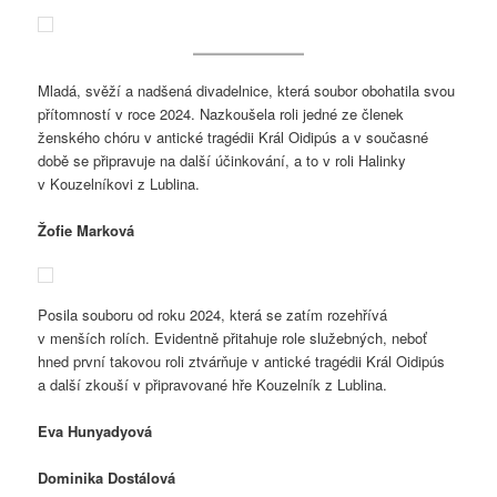
Mladá, svěží a nadšená divadelnice, která soubor obohatila svou
přítomností v roce 2024. Nazkoušela roli jedné ze členek
ženského chóru v antické tragédii Král Oidipús a v současné
době se připravuje na další účinkování, a to v roli Halinky
v Kouzelníkovi z Lublina.
Žofie Marková
Posila souboru od roku 2024, která se zatím rozehřívá
v menších rolích. Evidentně přitahuje role služebných, neboť
hned první takovou roli ztvárňuje v antické tragédii Král Oidipús
a další zkouší v připravované hře Kouzelník z Lublina.
Eva Hunyadyová
Dominika Dostálová