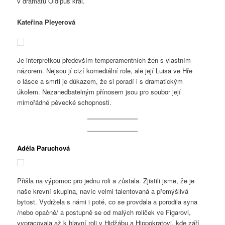
v dramatu Oidipus král.
Kateřina Pleyerová
Je interpretkou především temperamentních žen s vlastním
názorem. Nejsou jí cizí komediální role, ale její Luisa ve Hře
o lásce a smrti je důkazem, že si poradí i s dramatickým
úkolem. Nezanedbatelným přínosem jsou pro soubor její
mimořádné pěvecké schopnosti.
Adéla Paruchová
Přišla na výpomoc pro jednu roli a zůstala. Zjistili jsme, že je
naše krevní skupina, navíc velmi talentovaná a přemýšlivá
bytost. Vydržela s námi i poté, co se provdala a porodila syna
/nebo opačně/ a postupně se od malých roliček ve Figarovi,
vypracovala až k hlavní roli v Hidžábu a Hippokratovi, kde září