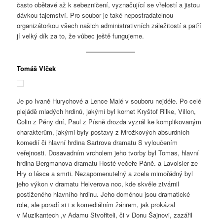
často obětavé až k sebezničení, vyznačující se vřelostí a jistou
dávkou tajemství. Pro soubor je také nepostradatelnou
organizátorkou všech našich administrativních záležitostí a patří
jí velký dík za to, že vůbec ještě fungujeme.
Tomáš Vlček
Je po Ivaně Hurychové a Lence Malé v souboru nejdéle. Po celé
plejádě mladých hrdinů, jakými byl kornet Kryštof Rilke, Villon,
Colin z Pěny dní, Paul z Písně drozda vyzrál ke komplikovaným
charakterům, jakými byly postavy z Mrožkových absurdních
komedií či hlavní hrdina Sartrova dramatu S vyloučením
veřejnosti. Dosavadním vrcholem jeho tvorby byl Tomas, hlavní
hrdina Bergmanova dramatu Hosté večeře Páně. a Lavoisier ze
Hry o lásce a smrti. Nezapomenutelný a zcela mimořádný byl
jeho výkon v dramatu Helverova noc, kde skvěle ztvárnil
postiženého hlavního hrdinu. Jeho doménou jsou dramatické
role, ale poradí si i s komediálním žánrem, jak prokázal
v Muzikantech ,v Adamu Stvořiteli, či v Donu Šajnovi, zazářil