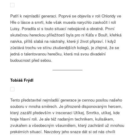
Patří k nejmladší generaci. Poprvé se objevila v roli Chloridy ve
Hře o lásce a smrti, kde však musela narychlo zaskočit i roli
Luisy. Poradila si s touto situací nebojácně a obratně. První
skutečnou hereckou příležitostí byla pro ni Káťa v Bouři, křehká
naivka, příliš slabá na nástrahy, které jí život připraví. I když
zůstává trochu ve stínu zkušenějších kolegů, je zřejmé, že se
jedná o talentovanou herečku, která má svou divadelní
budoucnost před sebou.
Tobiáš Frýdl
Tento představitel nejmladší generace je cennou posilou našeho
souboru v mnoha směrech. Je přirozeně disponovaným hercem,
který zazářil především v inscenaci Utíkej, Smrtko, utíkej, kde
hraje hlavní roli. Je ale též nadaným technikem, kulisákem,
zvukařem a všeobecným všeumělem, který zachránil už mnohou
prekérních situací. Navzdory jeho snaze dát si od nás chvíli