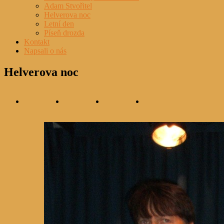
Adam Stvořitel
Helverova noc
Letní den
Píseň drozda
Kontakt
Napsali o nás
Helverova noc