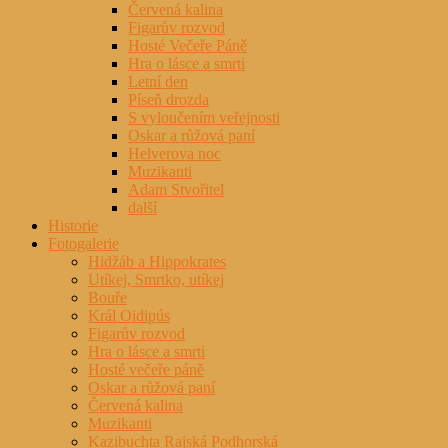
Červená kalina
Figarův rozvod
Hosté Večeře Páně
Hra o lásce a smrti
Letní den
Píseň drozda
S vyloučením veřejnosti
Oskar a růžová paní
Helverova noc
Muzikanti
Adam Stvořitel
další
Historie
Fotogalerie
Hidžáb a Hippokrates
Utíkej, Smrtko, utíkej
Bouře
Král Oidipús
Figarův rozvod
Hra o lásce a smrti
Hosté večeře páně
Oskar a růžová paní
Červená kalina
Muzikanti
Kazibuchta Rajská Podhorská