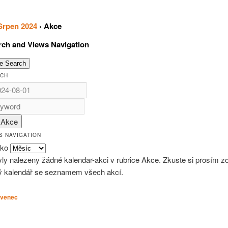
Srpen 2024
› Akce
rch and Views Navigation
e Search
RCH
S NAVIGATION
ako
ly nalezeny žádné kalendar-akci v rubrice Akce. Zkuste si prosím zo
ý kalendář se seznamem všech akcí.
venec
»