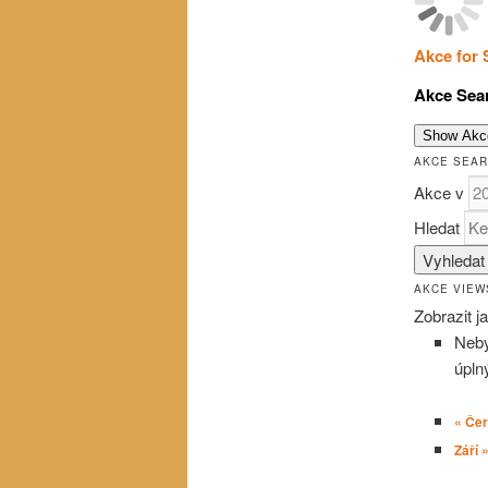
Akce for 
Akce Sea
Show Akc
AKCE SEA
Akce v
Hledat
AKCE VIEW
Zobrazit j
Neby
úpln
«
Čer
Září