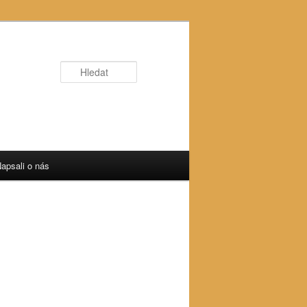
Hledat
apsali o nás