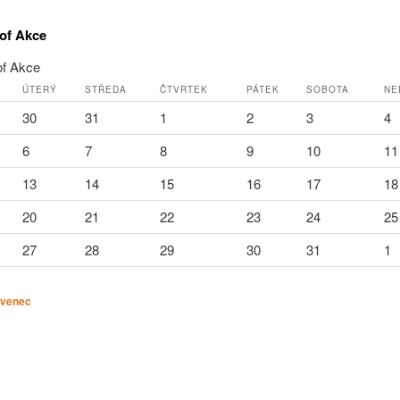
of Akce
of Akce
ÚTERÝ
STŘEDA
ČTVRTEK
PÁTEK
SOBOTA
NE
30
31
1
2
3
4
6
7
8
9
10
11
13
14
15
16
17
18
20
21
22
23
24
25
27
28
29
30
31
1
venec
»