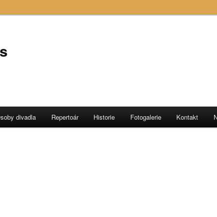
s
soby divadla
Repertoár
Historie
Fotogalerie
Kontakt
N